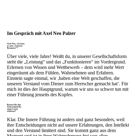
Im Gespräch mit Axel Neo Palzer
Axel Neo, wie kam
es zum „Inneren
Kompass“?
Über viele, viele Jahre! Weißt du, in unserer Gesellschaftsform
steht die „Leistung“ und das „Funktionieren“ im Vordergrund.
Erlernen von Wissen und Wettbewerb – dem wird mehr Wert
eingeräumt als dem Fühlen, Wahrnehmen und Erfahren.
Einstein sagte einmal, wir ‚haben eine Welt geschaffen, die
unseren Verstand vom Diener zum Herrscher gemacht hat‘. Für
mich ist dies der Hauptgrund, warum wir uns so schwer tun mit
einer Führung jenseits des Kopfes.
Kannst Du den
Unterschied für
einen Laien
erklären?
Klar. Die Innere Führung ist anders und ganz besonders, weil
ihre Entscheidungen nicht auf unsere Erfahrungen, den Intellekt
und den Verstand limitiert sind. Sie kommt ganz aus dem
Moment und ist in ihrer Wahrnehmung frei von allen