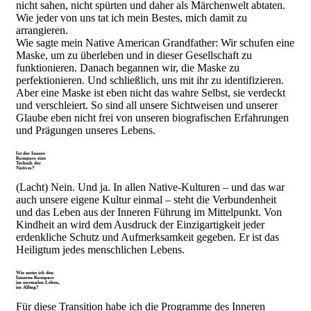
nicht sahen, nicht spürten und daher als Märchenwelt abtaten.
Wie jeder von uns tat ich mein Bestes, mich damit zu
arrangieren.
Wie sagte mein Native American Grandfather: Wir schufen eine
Maske, um zu überleben und in dieser Gesellschaft zu
funktionieren. Danach begannen wir, die Maske zu
perfektionieren. Und schließlich, uns mit ihr zu identifizieren.
Aber eine Maske ist eben nicht das wahre Selbst, sie verdeckt
und verschleiert. So sind all unsere Sichtweisen und unserer
Glaube eben nicht frei von unseren biografischen Erfahrungen
und Prägungen unseres Lebens.
Ist der Innere
Kompass eine
Technik der
Natives?
(Lacht) Nein. Und ja. In allen Native-Kulturen – und das war
auch unsere eigene Kultur einmal – steht die Verbundenheit
und das Leben aus der Inneren Führung im Mittelpunkt. Von
Kindheit an wird dem Ausdruck der Einzigartigkeit jeder
erdenkliche Schutz und Aufmerksamkeit gegeben. Er ist das
Heiligtum jedes menschlichen Lebens.
Wie nutze ich den
Inneren Kompass
im normalen Leben,
im Alltag?
Für diese Transition habe ich die Programme des Inneren