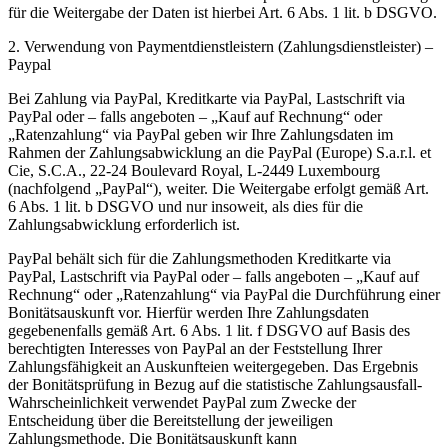
für die Weitergabe der Daten ist hierbei Art. 6 Abs. 1 lit. b DSGVO.
2. Verwendung von Paymentdienstleistern (Zahlungsdienstleister) –
Paypal
Bei Zahlung via PayPal, Kreditkarte via PayPal, Lastschrift via
PayPal oder – falls angeboten – „Kauf auf Rechnung“ oder
„Ratenzahlung“ via PayPal geben wir Ihre Zahlungsdaten im
Rahmen der Zahlungsabwicklung an die PayPal (Europe) S.a.r.l. et
Cie, S.C.A., 22-24 Boulevard Royal, L-2449 Luxembourg
(nachfolgend „PayPal“), weiter. Die Weitergabe erfolgt gemäß Art.
6 Abs. 1 lit. b DSGVO und nur insoweit, als dies für die
Zahlungsabwicklung erforderlich ist.
PayPal behält sich für die Zahlungsmethoden Kreditkarte via
PayPal, Lastschrift via PayPal oder – falls angeboten – „Kauf auf
Rechnung“ oder „Ratenzahlung“ via PayPal die Durchführung einer
Bonitätsauskunft vor. Hierfür werden Ihre Zahlungsdaten
gegebenenfalls gemäß Art. 6 Abs. 1 lit. f DSGVO auf Basis des
berechtigten Interesses von PayPal an der Feststellung Ihrer
Zahlungsfähigkeit an Auskunfteien weitergegeben. Das Ergebnis
der Bonitätsprüfung in Bezug auf die statistische Zahlungsausfall-
Wahrscheinlichkeit verwendet PayPal zum Zwecke der
Entscheidung über die Bereitstellung der jeweiligen
Zahlungsmethode. Die Bonitätsauskunft kann