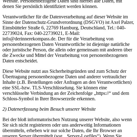
Website. Personenbezogene Daten sind hierbei alle Daten, mit
denen Sie persönlich identifiziert werden können.
Verantwortlicher für die Datenverarbeitung auf dieser Website im
Sinne der Datenschutz-Grundverordnung (DSGVO) ist Axel Palzer,
Eimsbütteler Straße 6, 22769 Hamburg, Deutschland, Tel.: 040-
22739024, Fax: 040-22739021, E-Mail:
info@derinnerekompass.de. Der für die Verarbeitung von
personenbezogenen Daten Verantwortliche ist diejenige natürliche
oder juristische Person, die allein oder gemeinsam mit anderen über
die Zwecke und Mittel der Verarbeitung von personenbezogenen
Daten entscheidet.
Diese Website nutzt aus Sicherheitsgründen und zum Schutz der
Übertragung personenbezogene Daten und anderer vertraulicher
Inhalte (z.B. Bestellungen oder Anfragen an den Verantwortlichen)
eine SSL-bzw. TLS-Verschlüsselung. Sie können eine
verschlüsselte Verbindung an der Zeichenfolge „https://“ und dem
Schloss-Symbol in Ihrer Browserzeile erkennen.
2) Datenerfassung beim Besuch unserer Website
Bei der bloß informatorischen Nutzung unserer Website, also wenn
Sie sich nicht registrieren oder uns anderweitig Informationen
übermitteln, erheben wir nur solche Daten, die Ihr Browser an
unseren Server übermittelt (sog. „Server-Logfiles“). Wenn Sie