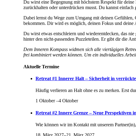
Du wirst eine Begegnung mit höchstem Respekt für deine Ei
zurückhalten oder unterdrücken musst. Du kannst einfach g
Dabei lernst du Wege zum Umgang mit deinen Gefühlen, 
bekommen. Dir wird es möglich, deinen Fokus und deine A
Du wirst etwas entschleiern und wiederentdecken, das nie
hinter den nicht-passenden Puzzleteilen. Er gibt dir die An
Dem Inneren Kompass widmen sich alle
viertägigen Retre
frei kombiniert werden können. Um ein individuelles Arbei
Aktuelle Termine
Retreat #1 Innerer Halt – Sicherheit in verrückt
Häufig verlieren an Halt ohne es zu merken. Erst 
1 Oktober
–
4 Oktober
Retreat #2 Innere Grenze – Neue Perspektiven 
Wie können wir im Kontakt mit unserem Partner(in),
18. März 2027
–
21. März 2027