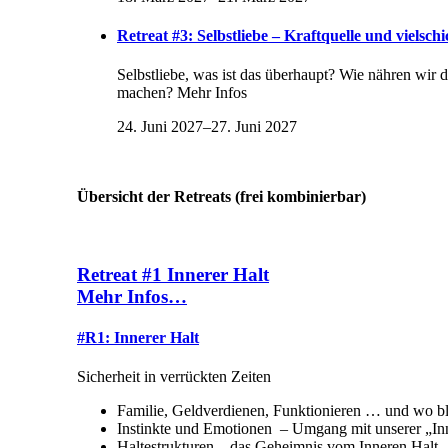
Retreat #3: Selbstliebe – Kraftquelle und vielschi
Selbstliebe, was ist das überhaupt? Wie nähren wir 
machen? Mehr Infos
24. Juni 2027
–
27. Juni 2027
Übersicht der Retreats (frei kombinierbar)
Retreat #1 Innerer Halt
Mehr Infos…
#R1: Innerer Halt
Sicherheit in verrückten Zeiten
Familie, Geldverdienen, Funktionieren … und wo bl
Instinkte und Emotionen – Umgang mit unserer „In
Haltestrukturen – das Geheimnis vom Inneren Halt