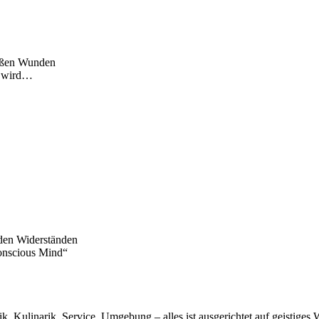
roßen Wunden
er wird…
den Widerständen
onscious Mind“
, Kulinarik, Service, Umgebung – alles ist ausgerichtet auf geistiges W