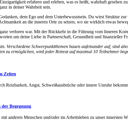
nzigartigkeit erfahren und erleben, was es heißt, wahrhaft gesehen zu 
anz in deiner Wahrheit sein.
Gedanken, dem Ego und dem Unterbewusstsein. Du wirst Struktur zur
chtsamkeit an die inneren Orte zu setzen, wo sie wirklich etwas bewe
 ganz verloren war. Mit der Rückkehr in die Führung vom Inneren Komp
tworten um deine Liebe in Partnerschaft, Gesundheit und finanzieller Fr
ats. Verschiedene Schwerpunktthemen bauen aufeinander auf, sind aber 
ten zu ermöglichen, wird jeder Retreat auf maximal 10 Teilnehmer begr
en Zeiten
durch Reizbarkeit, Angst, Schweißausbrüche oder innere Unruhe bekom
in der Begegnung
 mit anderen Menschen und/oder im Arbeitsleben zu unser innersten W