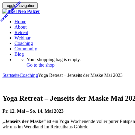
NICHT VORRÄTIG
NICHT VORRÄTIG
Toggle navigation
Home
About
Retreat
Webinar
Coaching
Community
Blog
Your shopping bag is empty.
Go to the shop
Startseite
Coaching
Yoga Retreat – Jenseits der Maske Mai 2023
Yoga Retreat – Jenseits der Maske Mai 20
Fr. 12. Mai – So. 14. Mai 2023
„Jenseits der Maske“
ist ein Yoga-Wochenende voller purer Entspan
wir uns im Wendland im Retreathaus Göhrde.