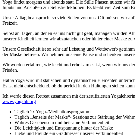
Yoga findet morgens und abends statt. Die Stille Phasen nutzen wir 
Inputs und Anstößen zur Selbstreflektionen. Es bleibt viel Zeit zum
Unser Alltag beansprucht so viele Seiten von uns. Oft müssen wir au
Freizeit.
Selbst an Tagen, an denen es uns nicht gut geht, managen wir den Allt
unserer Kindheit lernten wir abzutauchen oder hinter einer Maske z
Unsere Gesellschaft ist so sehr auf Leistung und Wettbewerb getrim
der Maske befreien. Wir nehmen uns eine Pause und schenken unser
Wir werden erfahren, wie leicht und erholsam es ist, wenn wir uns 
Frieden.
Hatha Yoga wird mit statischen und dynamischen Elementen unterrichte
Es ist nicht entscheidend, ob du perfekt in den Haltungen stehen kan
Ich werde diesen Retreat zusammen mit der zertifizierten Yogalehrerin 
www.yogahh.org
Täglich 2x Yoga-/Meditationsprogramm
Täglich „Jenseits der Maske“- Sessions zur Stärkung der Wa
Wahres Gesehensein und heilsame Verbundenheit
Die Leichtigkeit und Entspannung hinter der Maske
Liebe und Freude ein Gradmesser unserer Verbundenheit