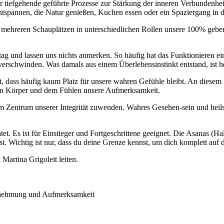
für tiefgehende geführte Prozesse zur Stärkung der inneren Verbundenh
 Entspannen, die Natur genießen, Kuchen essen oder ein Spaziergang in 
f mehreren Schauplätzen in unterschiedlichen Rollen unsere 100% geben
ag und lassen uns nichts anmerken. So häufig hat das Funktionieren eine
u verschwinden. Was damals aus einem Überlebensinstinkt entstand, is
mt, dass häufig kaum Platz für unsere wahren Gefühle bleibt. An die
en Körper und dem Fühlen unsere Aufmerksamkeit.
dem Zentrum unserer Integrität zuwenden. Wahres Gesehen-sein und heil
t. Es ist für Einstieger und Fortgeschrittene geeignet. Die Asanas (Hal
nst. Wichtig ist nur, dass du deine Grenze kennst, um dich komplett au
Martina Grigoleit leiten.
hrnehmung und Aufmerksamkeit