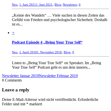
,
,
,
Neo
1. Juni 2021
1. Juni 2021
Blog
,
Newsletter
0
„Keime des Wandels“ … Viele suchen in diesen Zeiten das
Gefühl von Frieden und psychologischer Sicherheit. Deshalb
ist es...
+
Podcast Episode 4 „Being Your True Self“
,
,
,
Neo
2. April 2018
1. November 2018
Blog
0
Listen to „Being Your True Self“ on Spreaker. Im „Being
Your True Self“ Podcast geht es um dein inneres...
Newsletter Januar 2019
Newsletter Februar 2019
0 Comments
Leave a reply
Deine E-Mail-Adresse wird nicht veröffentlicht.
Erforderliche
Felder sind mit
*
markiert