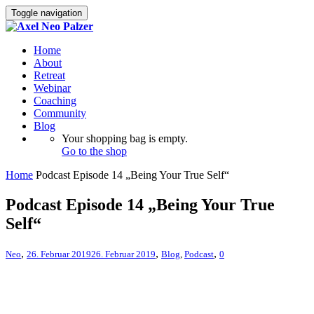
Toggle navigation
Home
About
Retreat
Webinar
Coaching
Community
Blog
Your shopping bag is empty.
Go to the shop
Home
Podcast Episode 14 „Being Your True Self“
Podcast Episode 14 „Being Your True
Self“
,
,
,
Neo
26. Februar 2019
26. Februar 2019
Blog
,
Podcast
0