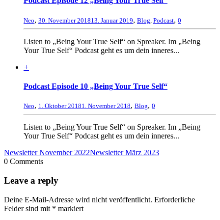
Podcast Episode 12 „Being Your True Self“
,
,
,
Neo
30. November 2018
13. Januar 2019
Blog
,
Podcast
0
Listen to „Being Your True Self“ on Spreaker. Im „Being
Your True Self“ Podcast geht es um dein inneres...
+
Podcast Episode 10 „Being Your True Self“
,
,
,
Neo
1. Oktober 2018
1. November 2018
Blog
0
Listen to „Being Your True Self“ on Spreaker. Im „Being
Your True Self“ Podcast geht es um dein inneres...
Newsletter November 2022
Newsletter März 2023
0 Comments
Leave a reply
Deine E-Mail-Adresse wird nicht veröffentlicht.
Erforderliche
Felder sind mit
*
markiert