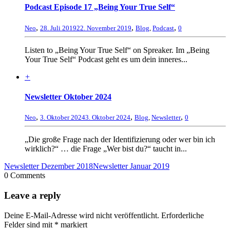
Podcast Episode 17 „Being Your True Self“
,
,
,
Neo
28. Juli 2019
22. November 2019
Blog
,
Podcast
0
Listen to „Being Your True Self“ on Spreaker. Im „Being
Your True Self“ Podcast geht es um dein inneres...
+
Newsletter Oktober 2024
,
,
,
Neo
3. Oktober 2024
3. Oktober 2024
Blog
,
Newsletter
0
„Die große Frage nach der Identifizierung oder wer bin ich
wirklich?“ … die Frage „Wer bist du?“ taucht in...
Newsletter Dezember 2018
Newsletter Januar 2019
0 Comments
Leave a reply
Deine E-Mail-Adresse wird nicht veröffentlicht.
Erforderliche
Felder sind mit
*
markiert