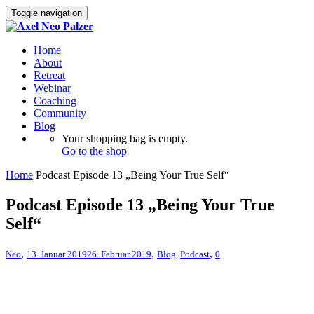
Toggle navigation
Home
About
Retreat
Webinar
Coaching
Community
Blog
Your shopping bag is empty.
Go to the shop
Home
Podcast Episode 13 „Being Your True Self“
Podcast Episode 13 „Being Your True
Self“
,
,
,
Neo
13. Januar 2019
26. Februar 2019
Blog
,
Podcast
0